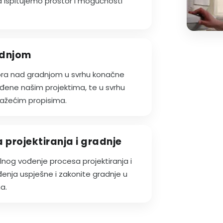
ispitujemo prostor i mogućnosti
adnjom
ora nad gradnjom u svrhu konačne
rđene našim projektima, te u svrhu
važećim propisima.
projektiranja i gradnje
lnog vođenje procesa projektiranja i
đenja uspješne i zakonite gradnje u
a.