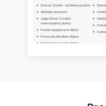
Dvorac Zrinski - izložbeni postav
Stamb
Atletska dvorana
Vodot
Julije Klović Croatia -
Obitel
memorijalna zbirka
Trans
Postav skulpture N. Bilića
Civita
Pomorski fakultet u Rijeci
Stambena zgrada Zlator