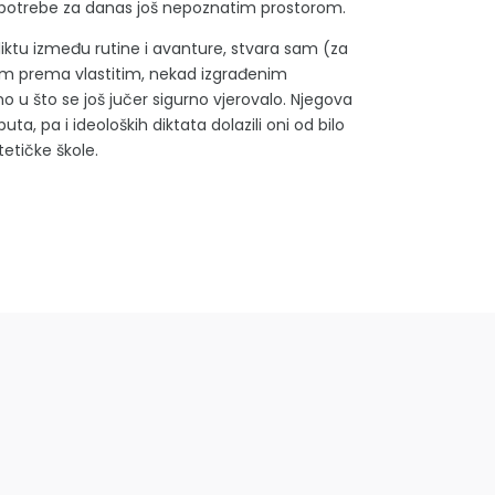
ve potrebe za danas još nepoznatim prostorom.
liktu između rutine i avanture, stvara sam (za
om prema vlastitim, nekad izgrađenim
 što se još jučer sigurno vjerovalo. Njegova
puta, pa i ideoloških diktata dolazili oni od bilo
stetičke škole.