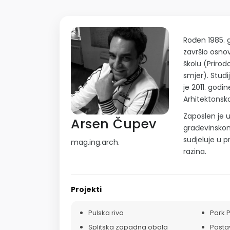
Rođen 1985. g
završio osnov
školu (Priro
smjer). Studi
je 2011. godi
Arhitektonsk
Zaposlen je 
Arsen Čupev
građevinskom
sudjeluje u p
mag.ing.arch.
razina.
Projekti
Pulska riva
Park 
Splitska zapadna obala
Posta