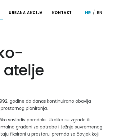
/
HR
EN
URBANA AKCIJA
KONTAKT
ko-
 atelje
992. godine do danas kontinuirano obavlja
 prostornog planiranja.
ko savladiv paradoks. Ukoliko su zgrade ili
ptimalno građeni za potrebe i težnje suvremenog
staju fiksirani u prostoru, premda se čovjek koji