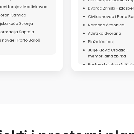
eni tornjevi Martinkovac
Dvorac Zrinski - izložbe
oranj Strmica
Civitas novae i Porto Ba
jska kuća Strenja
Narodna čitaonica
formacija Kaptola
Atletska dvorana
s novae i Porto Baroš
Plaža Kostanj
Julije Klović Croatia -
memorijalna zbirka
Postav skulpture N. Bilić
Restoran hotela Bonavi
Prototip modularne jed
prehrambene industrije
Centar dentalne medic
Ortonova
Pomorski fakultet u Rijec
Riječka sinagoga
Astronomski centar