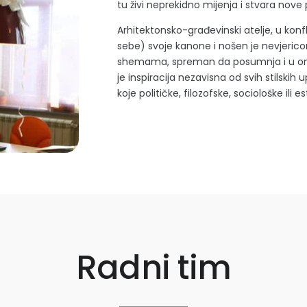
tu živi neprekidno mijenja i stvara no
Arhitektonsko-građevinski atelje, u konf
sebe) svoje kanone i nošen je nevjeric
shemama, spreman da posumnja i u ono u
je inspiracija nezavisna od svih stilskih u
koje političke, filozofske, sociološke ili e
Radni tim