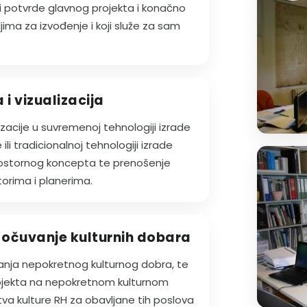
i potvrde glavnog projekta i konačno
ljima za izvođenje i koji služe za sam
 i vizualizacija
izacije u suvremenoj tehnologiji izrade
li tradicionalnoj tehnologiji izrade
prostornog koncepta te prenošenje
itorima i planerima.
i očuvanje kulturnih dobara
nja nepokretnog kulturnog dobra, te
rojekta na nepokretnom kulturnom
va kulture RH za obavljane tih poslova