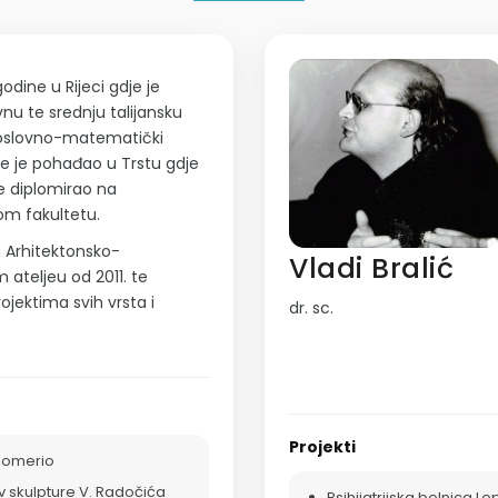
odine u Rijeci gdje je
nu te srednju talijansku
doslovno-matematički
je je pohađao u Trstu gdje
ne diplomirao na
om fakultetu.
u Arhitektonsko-
Vladi Bralić
 ateljeu od 2011. te
rojektima svih vrsta i
dr. sc.
Projekti
Pomerio
v skulpture V. Radočića
Psihijatrijska bolnica L