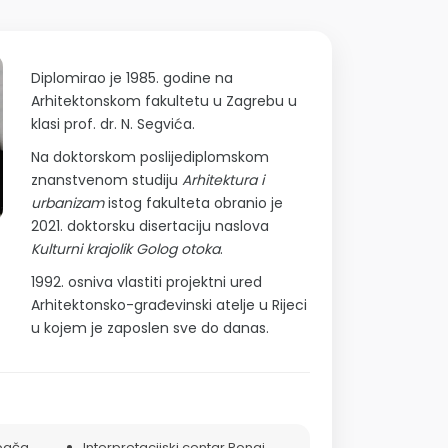
Diplomirao je 1985. godine na
Arhitektonskom fakultetu u Zagrebu u
klasi prof. dr. N. Segvića.
Na doktorskom poslijediplomskom
znanstvenom studiju
Arhitektura i
urbanizam
istog fakulteta obranio je
2021. doktorsku disertaciju naslova
Kulturni krajolik Golog otoka
.
1992. osniva vlastiti projektni ured
Arhitektonsko-građevinski atelje u Rijeci
u kojem je zaposlen sve do danas.
opača
Interpretacijski centar Rongi