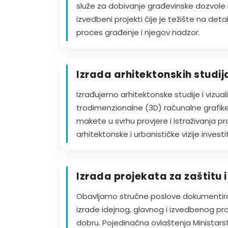
služe za dobivanje građevinske dozvole 
izvedbeni projekti čije je težište na deta
proces građenje i njegov nadzor.
Izrada arhitektonskih studija
Izrađujemo arhitektonske studije i vizual
trodimenzionalne (3D) računalne grafike i
makete u svrhu provjere i istraživanja 
arhitektonske i urbanističke vizije invest
Izrada projekata za zaštitu 
Obavljamo stručne poslove dokumentira
izrade idejnog, glavnog i izvedbenog p
dobru. Pojedinačna ovlaštenja Ministarst