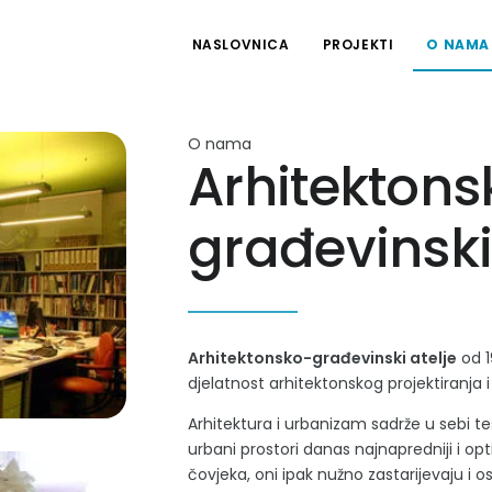
NASLOVNICA
PROJEKTI
O NAMA
O nama
Arhitektons
građevinski
Arhitektonsko-građevinski atelje
od 1
djelatnost arhitektonskog projektiranja i
Arhitektura i urbanizam sadrže u sebi teš
urbani prostori danas najnapredniji i o
čovjeka, oni ipak nužno zastarijevaju i o