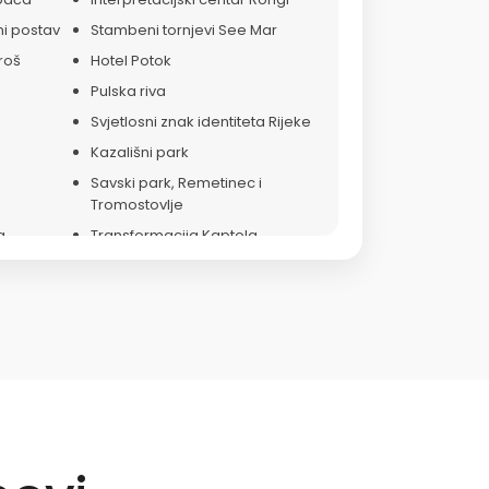
ni postav
Stambeni tornjevi See Mar
roš
Hotel Potok
Pulska riva
Svjetlosni znak identiteta Rijeke
Kazališni park
Savski park, Remetinec i
Tromostovlje
a
Transformacija Kaptola
a
Splitska zapadna obala
inice
Buzetski Trg Fontana
 “Kraš”
Krčki tanc-spomenik borcima i
ine
žrtvama NOR-a
Memorijalni most hrvatskih
i
branitelja
Kristalna kocka vedrine za Tinu
Ujevića
Spomen dizalica