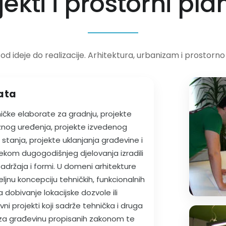
jekti i prostorni pla
Postav skulpture V. Ra
Park Pomerio
Vodotoranj Strmica
Obiteljska kuća Strenja
od ideje do realizacije. Arhitektura, urbanizam i prostorno 
Stambena zgrada Zlato
Memorijalni centar Karl
Raši
kata
ičke elaborate za gradnju, projekte
znog uređenja, projekte izvedenog
stanja, projekte uklanjanja građevine i
ekom dugogodišnjeg djelovanja izradili
sadržaja i formi. U domeni arhitekture
meljnu koncepciju tehničkih, funkcionalnih
a dobivanje lokacijske dozvole ili
i projekti koji sadrže tehnička i druga
a za građevinu propisanih zakonom te