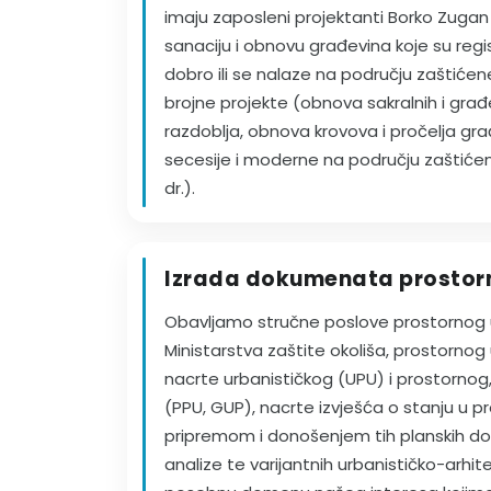
imaju zaposleni projektanti Borko Zugan 
sanaciju i obnovu građevina koje su regi
dobro ili se nalaze na području zaštićene
brojne projekte (obnova sakralnih i građ
razdoblja, obnova krovova i pročelja građ
secesije i moderne na području zaštićene
dr.).
Izrada dokumenata prostor
Obavljamo stručne poslove prostornog 
Ministarstva zaštite okoliša, prostornog 
nacrte urbanističkog (UPU) i prostorno
(PPU, GUP), nacrte izvješća o stanju u p
pripremom i donošenjem tih planskih dok
analize te varijantnih urbanističko-arhit